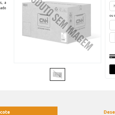
s, a
jado
ou 
cote
Dese