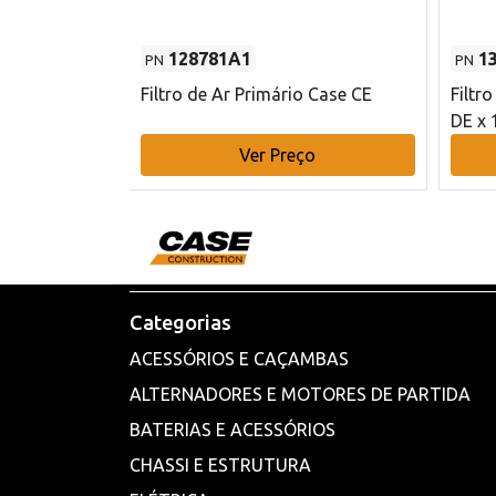
128781A1
1
PN
PN
l - 80 mm DE
Filtro de Ar Primário Case CE
Filtr
DE x 
o
Ver Preço
Categorias
ACESSÓRIOS E CAÇAMBAS
ALTERNADORES E MOTORES DE PARTIDA
BATERIAS E ACESSÓRIOS
CHASSI E ESTRUTURA