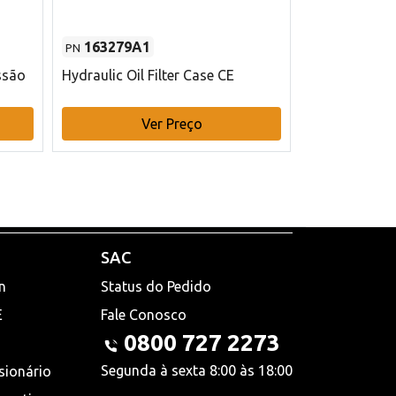
163279A1
48145970
PN
PN
ssão
Hydraulic Oil Filter Case CE
Filtro de com
x 75 mm L Ca
Ver Preço
V
SAC
n
Status do Pedido
E
Fale Conosco
0800 727 2273
Segunda à sexta 8:00 às 18:00
sionário