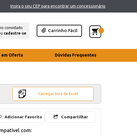
Insira o seu CEP para encontrar um concessionário
mo convidado
Carrinho Fácil
ou
cadastre-se
s em Oferta
Dúvidas Frequentes
Carregar lista de Excel
Adicionar Favorito
Compartilhar
mpativel com: