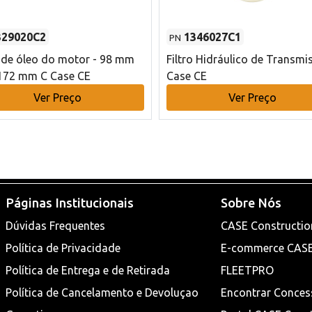
329020C2
1346027C1
PN
o de óleo do motor - 98 mm
Filtro Hidráulico de Transmi
172 mm C Case CE
Case CE
Ver Preço
Ver Preço
Páginas Institucionais
Sobre Nós
Dúvidas Frequentes
CASE Constructio
Política de Privacidade
E-commerce CAS
Política de Entrega e de Retirada
FLEETPRO
Política de Cancelamento e Devoluçao
Encontrar Conces