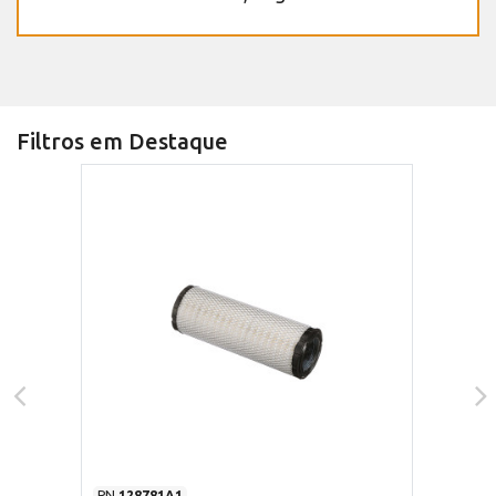
Filtros em Destaque
PN
128781A1