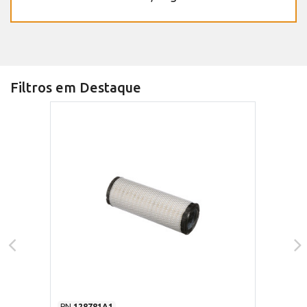
Filtros em Destaque
PN
128781A1