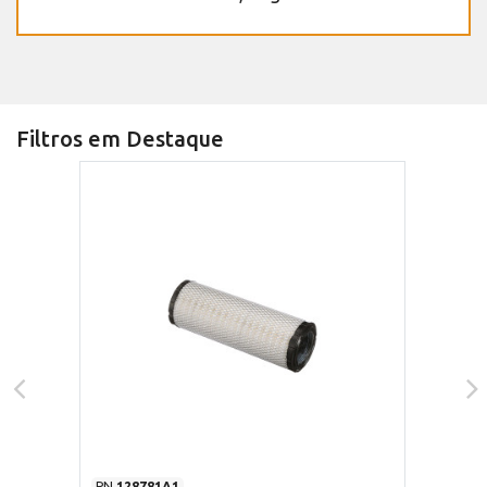
Filtros em Destaque
PN
128781A1