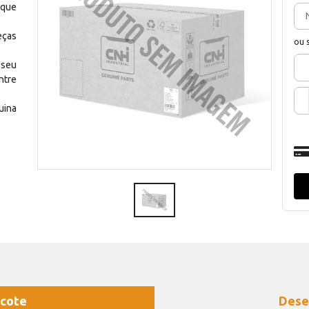
 que
eças
ou 
 seu
ntre
uina
cote
Dese