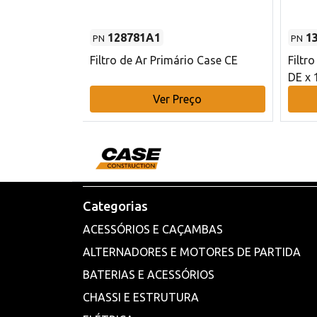
128781A1
1
PN
PN
l - 80 mm DE
Filtro de Ar Primário Case CE
Filtr
DE x 
o
Ver Preço
Categorias
ACESSÓRIOS E CAÇAMBAS
ALTERNADORES E MOTORES DE PARTIDA
BATERIAS E ACESSÓRIOS
CHASSI E ESTRUTURA