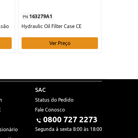
163279A1
48145970
PN
PN
ssão
Hydraulic Oil Filter Case CE
Filtro de com
x 75 mm L Ca
Ver Preço
V
SAC
n
Status do Pedido
E
Fale Conosco
0800 727 2273
Segunda à sexta 8:00 às 18:00
sionário