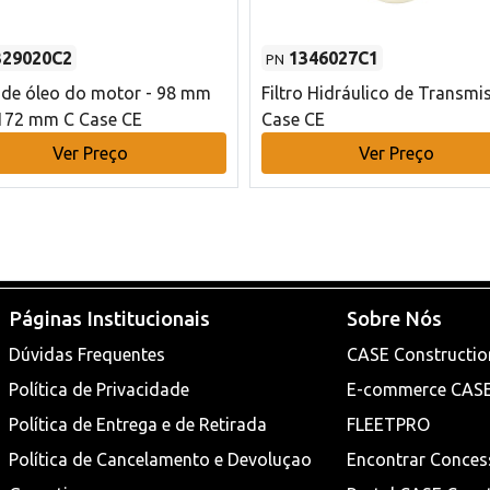
329020C2
1346027C1
PN
o de óleo do motor - 98 mm
Filtro Hidráulico de Transmi
172 mm C Case CE
Case CE
Ver Preço
Ver Preço
Páginas Institucionais
Sobre Nós
Dúvidas Frequentes
CASE Constructio
Política de Privacidade
E-commerce CAS
Política de Entrega e de Retirada
FLEETPRO
Política de Cancelamento e Devoluçao
Encontrar Conces