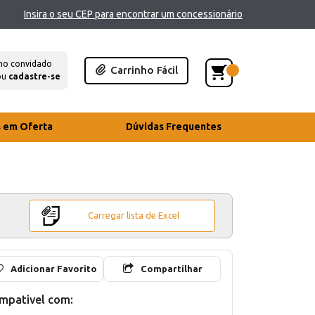
Insira o seu CEP para encontrar um concessionário
mo convidado
Carrinho Fácil
ou
cadastre-se
s em Oferta
Dúvidas Frequentes
Carregar lista de Excel
Adicionar Favorito
Compartilhar
mpativel com: