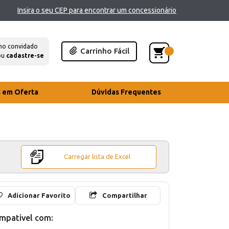
Insira o seu CEP para encontrar um concessionário
mo convidado
Carrinho Fácil
ou
cadastre-se
s em Oferta
Dúvidas Frequentes
Carregar lista de Excel
Adicionar Favorito
Compartilhar
mpativel com: