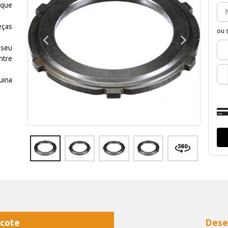
 que
eças
ou 
 seu
ntre
uina
cote
Dese