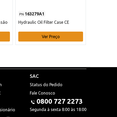
163279A1
48145970
PN
PN
ssão
Hydraulic Oil Filter Case CE
Filtro de com
x 75 mm L Ca
Ver Preço
V
SAC
n
Status do Pedido
E
Fale Conosco
0800 727 2273
Segunda à sexta 8:00 às 18:00
sionário