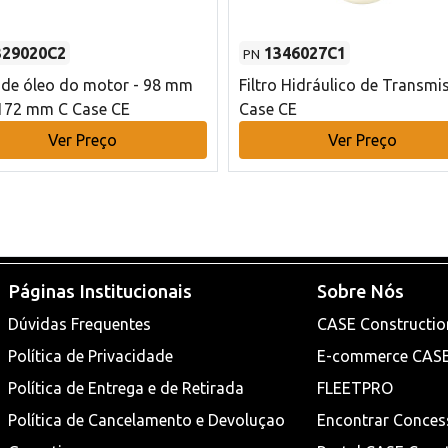
329020C2
1346027C1
PN
o de óleo do motor - 98 mm
Filtro Hidráulico de Transmi
172 mm C Case CE
Case CE
Ver Preço
Ver Preço
Páginas Institucionais
Sobre Nós
Dúvidas Frequentes
CASE Constructio
Política de Privacidade
E-commerce CAS
Política de Entrega e de Retirada
FLEETPRO
Política de Cancelamento e Devoluçao
Encontrar Conces