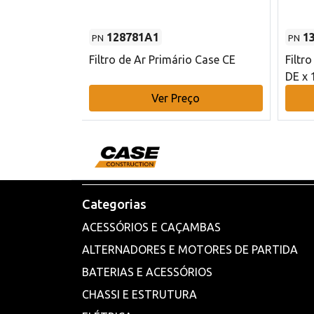
128781A1
1
PN
PN
l - 80 mm DE
Filtro de Ar Primário Case CE
Filtr
DE x 
o
Ver Preço
Categorias
ACESSÓRIOS E CAÇAMBAS
ALTERNADORES E MOTORES DE PARTIDA
BATERIAS E ACESSÓRIOS
CHASSI E ESTRUTURA