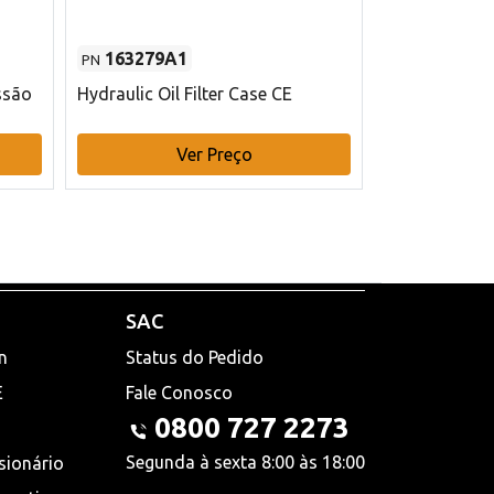
163279A1
48145970
PN
PN
ssão
Hydraulic Oil Filter Case CE
Filtro de com
x 75 mm L Ca
Ver Preço
V
SAC
n
Status do Pedido
E
Fale Conosco
0800 727 2273
Segunda à sexta 8:00 às 18:00
sionário