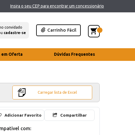
Insira o seu CEP para encontrar um concessionário
mo convidado
Carrinho Fácil
ou
cadastre-se
s em Oferta
Dúvidas Frequentes
Carregar lista de Excel
Adicionar Favorito
Compartilhar
mpativel com: