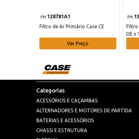
128781A1
1
PN
PN
l - 80 mm DE
Filtro de Ar Primário Case CE
Filtr
DE x 
o
Ver Preço
Categorias
ACESSÓRIOS E CAÇAMBAS
ALTERNADORES E MOTORES DE PARTIDA
BATERIAS E ACESSÓRIOS
CHASSI E ESTRUTURA