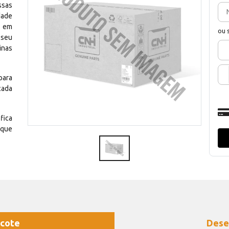
ssas
dade
e em
ou 
 seu
inas
para
cada
fica
 que
cote
Dese