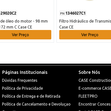
329020C2
1346027C1
PN
o de óleo do motor - 98 mm
Filtro Hidráulico de Transmi
172 mm C Case CE
Case CE
Ver Preço
Ver Preço
Páginas Institucionais
Sobre Nós
Dúvidas Frequentes
CASE Constructio
Política de Privacidade
E-commerce CAS
Política de Entrega e de Retirada
FLEETPRO
Política de Cancelamento e Devoluçao
Encontrar Conces