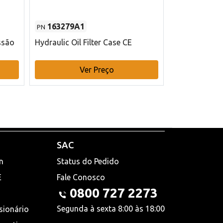
163279A1
48145970
PN
PN
ssão
Hydraulic Oil Filter Case CE
Filtro de com
x 75 mm L Ca
Ver Preço
V
SAC
n
Status do Pedido
E
Fale Conosco
0800 727 2273
Segunda à sexta 8:00 às 18:00
sionário