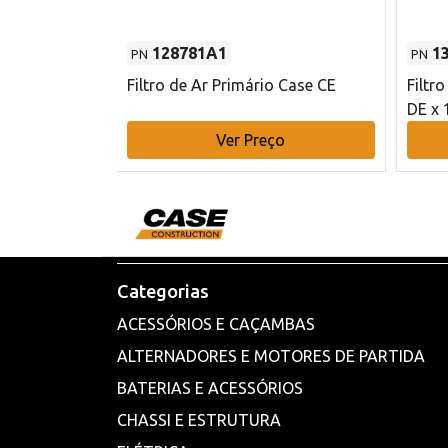
128781A1
1
PN
PN
l - 80 mm DE
Filtro de Ar Primário Case CE
Filtr
DE x 
o
Ver Preço
Categorias
ACESSÓRIOS E CAÇAMBAS
ALTERNADORES E MOTORES DE PARTIDA
BATERIAS E ACESSÓRIOS
CHASSI E ESTRUTURA