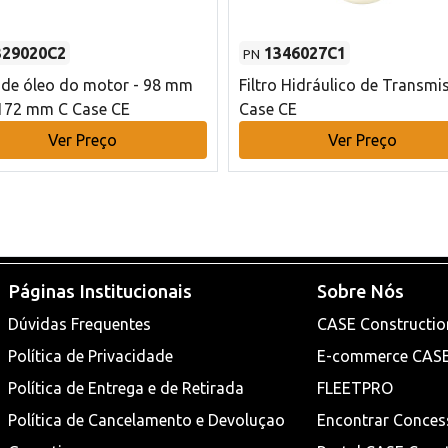
329020C2
1346027C1
PN
o de óleo do motor - 98 mm
Filtro Hidráulico de Transmi
172 mm C Case CE
Case CE
Ver Preço
Ver Preço
Páginas Institucionais
Sobre Nós
Dúvidas Frequentes
CASE Constructio
Política de Privacidade
E-commerce CAS
Política de Entrega e de Retirada
FLEETPRO
Política de Cancelamento e Devoluçao
Encontrar Conces