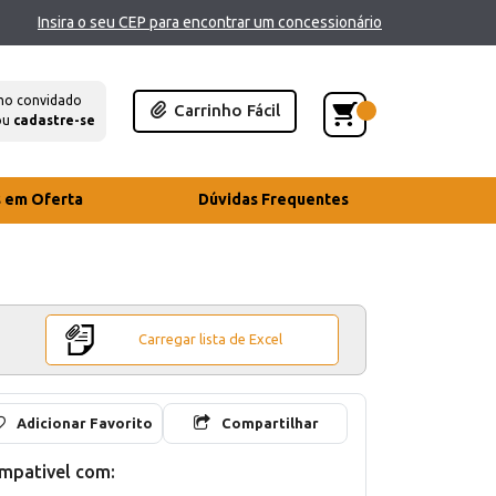
Insira o seu CEP para encontrar um concessionário
mo convidado
Carrinho Fácil
ou
cadastre-se
s em Oferta
Dúvidas Frequentes
Carregar lista de Excel
Adicionar Favorito
Compartilhar
mpativel com: