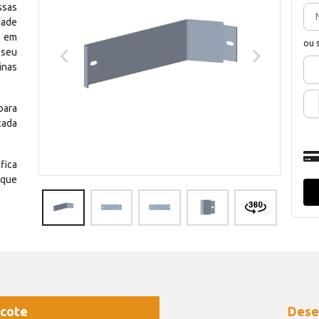
ssas
dade
e em
ou 
 seu
inas
para
cada
fica
 que
cote
Dese