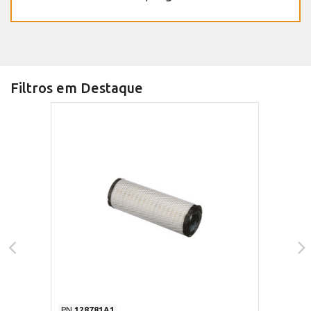
Filtros em Destaque
PN
128781A1