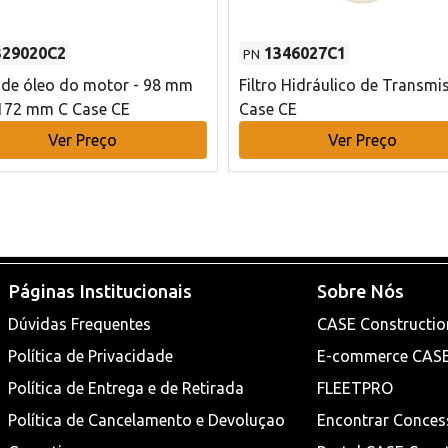
329020C2
1346027C1
PN
o de óleo do motor - 98 mm
Filtro Hidráulico de Transmi
172 mm C Case CE
Case CE
Ver Preço
Ver Preço
Páginas Institucionais
Sobre Nós
Dúvidas Frequentes
CASE Constructio
Política de Privacidade
E-commerce CAS
Política de Entrega e de Retirada
FLEETPRO
Política de Cancelamento e Devoluçao
Encontrar Conces