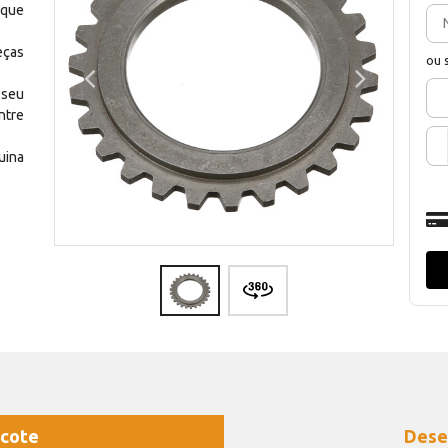
 que
eças
ou 
 seu
ntre
uina
cote
Dese