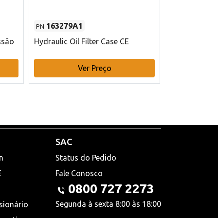
163279A1
48145970
PN
PN
ssão
Hydraulic Oil Filter Case CE
Filtro de com
x 75 mm L Ca
Ver Preço
V
SAC
n
Status do Pedido
E
Fale Conosco
0800 727 2273
Segunda à sexta 8:00 às 18:00
sionário