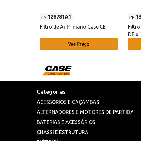
128781A1
1
PN
PN
l - 80 mm DE
Filtro de Ar Primário Case CE
Filtr
DE x 
o
Ver Preço
Categorias
ACESSÓRIOS E CAÇAMBAS
ALTERNADORES E MOTORES DE PARTIDA
BATERIAS E ACESSÓRIOS
CHASSI E ESTRUTURA