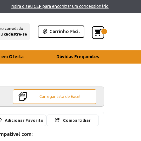
Insira o seu CEP para encontrar um concessionário
mo convidado
Carrinho Fácil
ou
cadastre-se
s em Oferta
Dúvidas Frequentes
Carregar lista de Excel
Adicionar Favorito
Compartilhar
mpativel com: