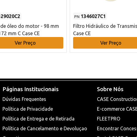
329020C2
1346027C1
PN
o de óleo do motor - 98 mm
Filtro Hidráulico de Transmi
172 mm C Case CE
Case CE
Ver Preço
Ver Preço
Páginas Institucionais
Sobre Nós
Dúvidas Frequentes
CASE Constructio
Política de Privacidade
E-commerce CAS
Política de Entrega e de Retirada
FLEETPRO
Política de Cancelamento e Devoluçao
Encontrar Conces