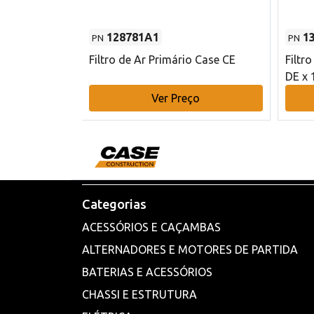
128781A1
1
PN
PN
l - 80 mm DE
Filtro de Ar Primário Case CE
Filtr
DE x 
o
Ver Preço
Categorias
ACESSÓRIOS E CAÇAMBAS
ALTERNADORES E MOTORES DE PARTIDA
BATERIAS E ACESSÓRIOS
CHASSI E ESTRUTURA