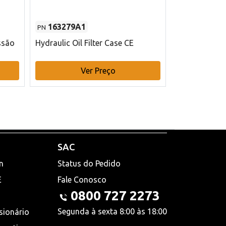
163279A1
48145970
PN
PN
ssão
Hydraulic Oil Filter Case CE
Filtro de com
x 75 mm L Ca
Ver Preço
V
SAC
n
Status do Pedido
E
Fale Conosco
0800 727 2273
Segunda à sexta 8:00 às 18:00
sionário