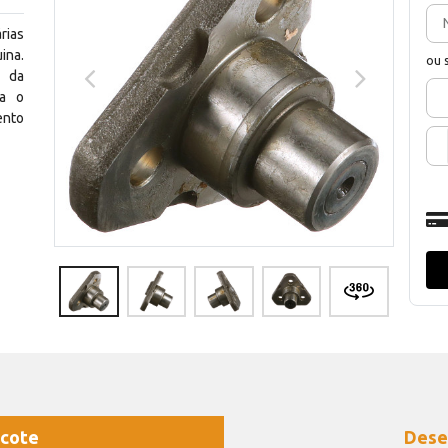
rias
ina.
ou 
s da
ra o
ento
cote
Dese