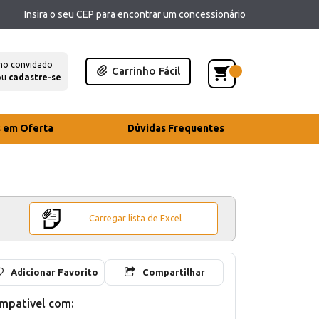
Insira o seu CEP para encontrar um concessionário
mo convidado
Carrinho Fácil
ou
cadastre-se
s em Oferta
Dúvidas Frequentes
Carregar lista de Excel
Adicionar Favorito
Compartilhar
mpativel com: