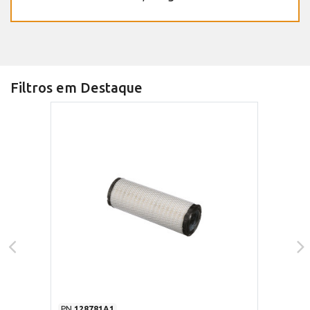
Filtros em Destaque
PN
128781A1