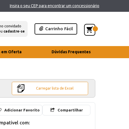
Insira o seu CEP para encontrar um concessionário
mo convidado
Carrinho Fácil
ou
cadastre-se
s em Oferta
Dúvidas Frequentes
Carregar lista de Excel
Adicionar Favorito
Compartilhar
mpativel com: