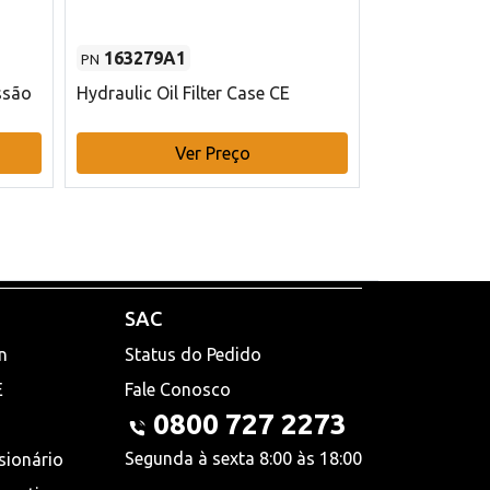
163279A1
48145970
PN
PN
ssão
Hydraulic Oil Filter Case CE
Filtro de com
x 75 mm L Ca
Ver Preço
V
SAC
n
Status do Pedido
E
Fale Conosco
0800 727 2273
Segunda à sexta 8:00 às 18:00
sionário