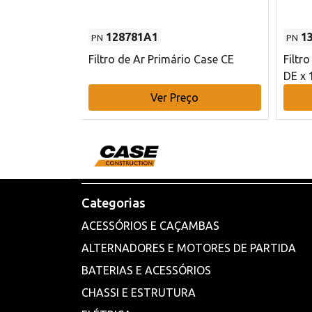
128781A1
1
PN
PN
l - 80 mm DE
Filtro de Ar Primário Case CE
Filtr
DE x 
o
Ver Preço
Categorias
ACESSÓRIOS E CAÇAMBAS
ALTERNADORES E MOTORES DE PARTIDA
BATERIAS E ACESSÓRIOS
CHASSI E ESTRUTURA