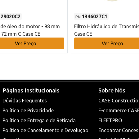
329020C2
1346027C1
PN
o de óleo do motor - 98 mm
Filtro Hidráulico de Transmi
172 mm C Case CE
Case CE
Ver Preço
Ver Preço
Páginas Institucionais
Sobre Nós
Dúvidas Frequentes
CASE Constructio
Política de Privacidade
E-commerce CAS
Política de Entrega e de Retirada
FLEETPRO
Política de Cancelamento e Devoluçao
Encontrar Conces