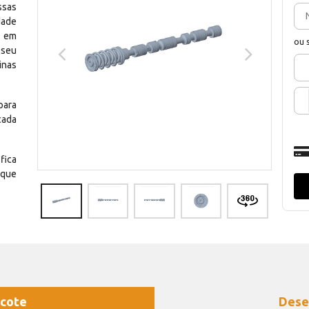
ssas
dade
e em
ou 
 seu
inas
para
cada
fica
 que
cote
Dese