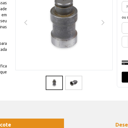
ssas
dade
e em
ou 
 seu
inas
para
cada
fica
 que
cote
Dese