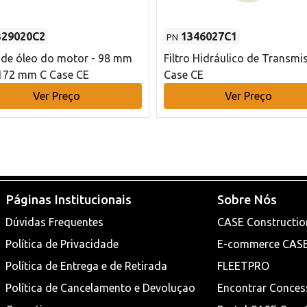
329020C2
1346027C1
PN
o de óleo do motor - 98 mm
Filtro Hidráulico de Transmi
172 mm C Case CE
Case CE
Ver Preço
Ver Preço
Páginas Institucionais
Sobre Nós
Dúvidas Frequentes
CASE Constructio
Política de Privacidade
E-commerce CAS
Política de Entrega e de Retirada
FLEETPRO
Política de Cancelamento e Devoluçao
Encontrar Conces