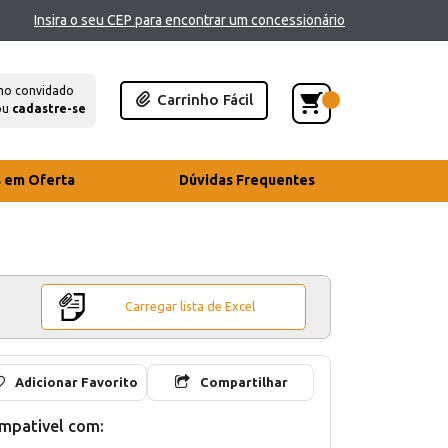
Insira o seu CEP para encontrar um concessionário
mo convidado
Carrinho Fácil
ou
cadastre-se
s em Oferta
Dúvidas Frequentes
Carregar lista de Excel
Adicionar Favorito
Compartilhar
mpativel com: