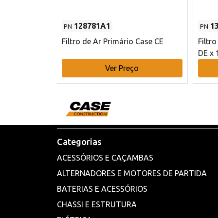
128781A1
1
PN
PN
l - 80 mm DE
Filtro de Ar Primário Case CE
Filtr
DE x 
o
Ver Preço
Categorias
ACESSÓRIOS E CAÇAMBAS
ALTERNADORES E MOTORES DE PARTIDA
BATERIAS E ACESSÓRIOS
CHASSI E ESTRUTURA