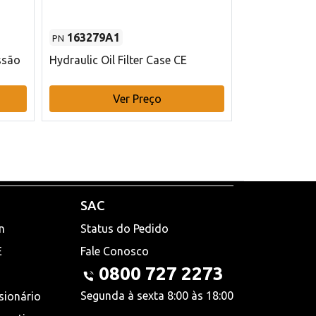
163279A1
48145970
PN
PN
ssão
Hydraulic Oil Filter Case CE
Filtro de com
x 75 mm L Ca
Ver Preço
V
SAC
n
Status do Pedido
E
Fale Conosco
0800 727 2273
Segunda à sexta 8:00 às 18:00
sionário