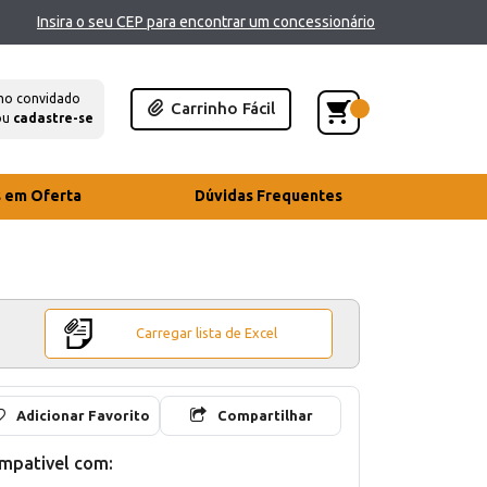
Insira o seu CEP para encontrar um concessionário
mo convidado
Carrinho Fácil
ou
cadastre-se
s em Oferta
Dúvidas Frequentes
Carregar lista de Excel
Adicionar Favorito
Compartilhar
mpativel com: