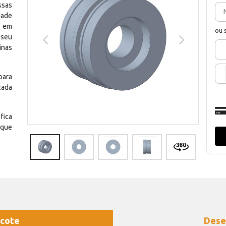
ssas
dade
e em
ou 
 seu
inas
para
cada
fica
 que
cote
Dese