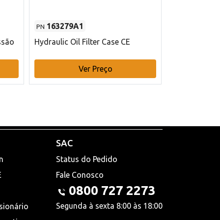
163279A1
48145970
PN
PN
ssão
Hydraulic Oil Filter Case CE
Filtro de com
x 75 mm L Ca
Ver Preço
V
SAC
n
Status do Pedido
E
Fale Conosco
0800 727 2273
Segunda à sexta 8:00 às 18:00
sionário