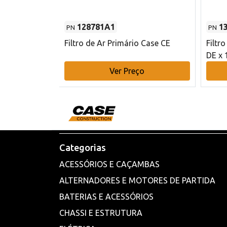
128781A1
1
PN
PN
l - 80 mm DE
Filtro de Ar Primário Case CE
Filtr
DE x 
o
Ver Preço
Categorias
ACESSÓRIOS E CAÇAMBAS
ALTERNADORES E MOTORES DE PARTIDA
BATERIAS E ACESSÓRIOS
CHASSI E ESTRUTURA