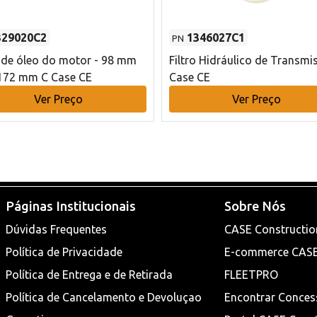
329020C2
1346027C1
PN
o de óleo do motor - 98 mm
Filtro Hidráulico de Transmi
172 mm C Case CE
Case CE
Ver Preço
Ver Preço
Páginas Institucionais
Sobre Nós
Dúvidas Frequentes
CASE Constructio
Política de Privacidade
E-commerce CAS
Política de Entrega e de Retirada
FLEETPRO
Política de Cancelamento e Devoluçao
Encontrar Conces