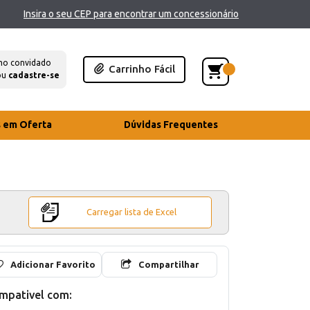
Insira o seu CEP para encontrar um concessionário
mo convidado
Carrinho Fácil
ou
cadastre-se
s em Oferta
Dúvidas Frequentes
Carregar lista de Excel
Adicionar Favorito
Compartilhar
mpativel com: