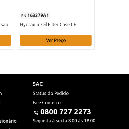
163279A1
48145970
PN
PN
ssão
Hydraulic Oil Filter Case CE
Filtro de com
x 75 mm L Ca
Ver Preço
V
SAC
n
Status do Pedido
E
Fale Conosco
0800 727 2273
Segunda à sexta 8:00 às 18:00
sionário