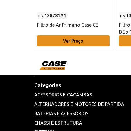
128781A1
1
PN
PN
l - 80 mm DE
Filtro de Ar Primário Case CE
Filtr
DE x 
o
Ver Preço
Categorias
ACESSÓRIOS E CAÇAMBAS
ALTERNADORES E MOTORES DE PARTIDA
BATERIAS E ACESSÓRIOS
CHASSI E ESTRUTURA