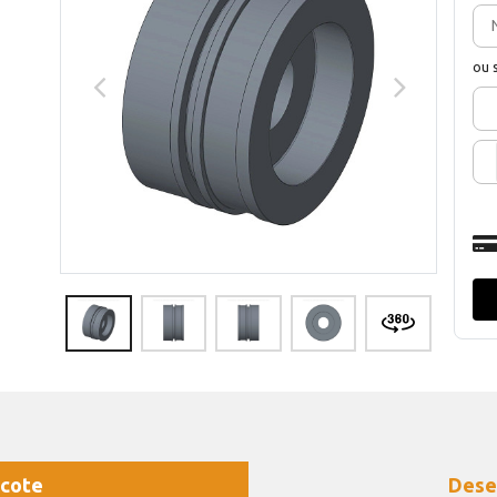
ou 
cote
Dese