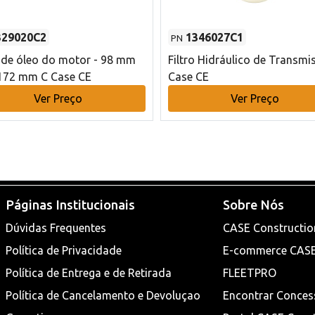
329020C2
1346027C1
PN
o de óleo do motor - 98 mm
Filtro Hidráulico de Transmi
172 mm C Case CE
Case CE
Ver Preço
Ver Preço
Páginas Institucionais
Sobre Nós
Dúvidas Frequentes
CASE Constructio
Política de Privacidade
E-commerce CAS
Política de Entrega e de Retirada
FLEETPRO
Política de Cancelamento e Devoluçao
Encontrar Conces