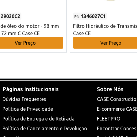
329020C2
1346027C1
PN
o de óleo do motor - 98 mm
Filtro Hidráulico de Transmi
172 mm C Case CE
Case CE
Ver Preço
Ver Preço
Páginas Institucionais
Sobre Nós
Dúvidas Frequentes
CASE Constructio
Política de Privacidade
E-commerce CAS
Política de Entrega e de Retirada
FLEETPRO
Política de Cancelamento e Devoluçao
Encontrar Conces