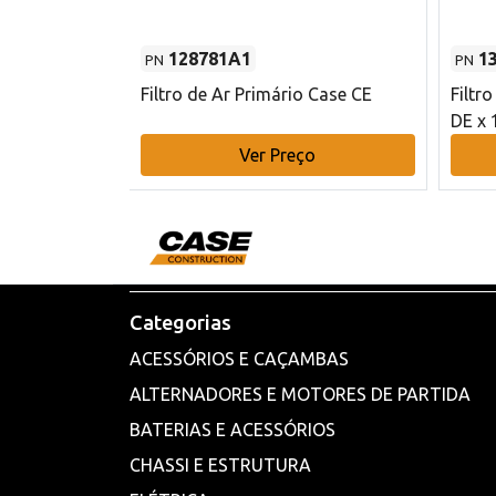
128781A1
1
PN
PN
l - 80 mm DE
Filtro de Ar Primário Case CE
Filtr
DE x 
o
Ver Preço
Categorias
ACESSÓRIOS E CAÇAMBAS
ALTERNADORES E MOTORES DE PARTIDA
BATERIAS E ACESSÓRIOS
CHASSI E ESTRUTURA