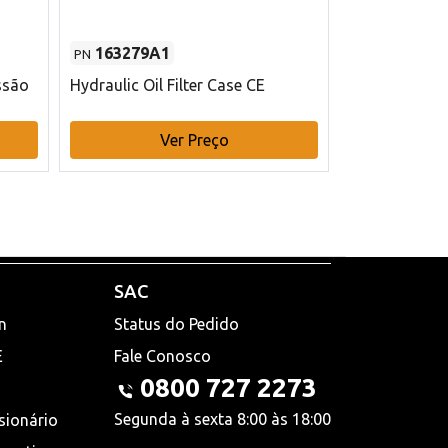
163279A1
48145970
PN
PN
ssão
Hydraulic Oil Filter Case CE
Filtro de com
x 75 mm L Ca
Ver Preço
V
SAC
n
Status do Pedido
E
Fale Conosco
0800 727 2273
Segunda à sexta 8:00 às 18:00
sionário