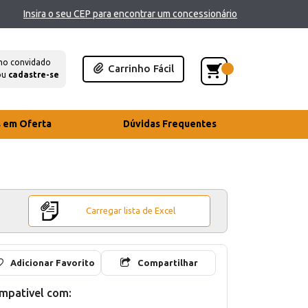
Insira o seu CEP para encontrar um concessionário
mo convidado
Carrinho Fácil
ou
cadastre-se
s em Oferta
Dúvidas Frequentes
Carregar lista de Excel
Adicionar Favorito
Compartilhar
mpativel com: