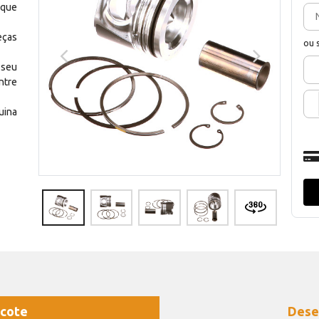
 que
eças
ou 
 seu
ntre
uina
cote
Dese