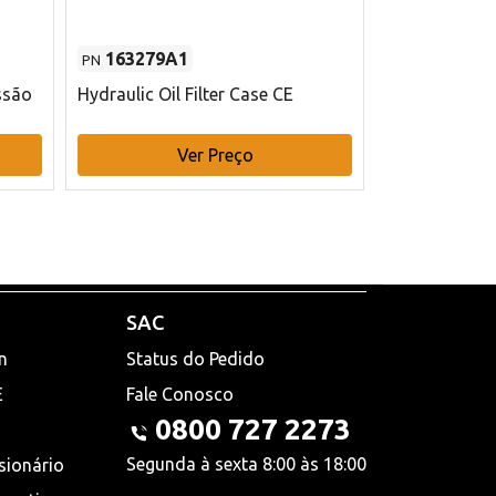
163279A1
48145970
PN
PN
ssão
Hydraulic Oil Filter Case CE
Filtro de com
x 75 mm L Ca
Ver Preço
V
SAC
n
Status do Pedido
E
Fale Conosco
0800 727 2273
Segunda à sexta 8:00 às 18:00
sionário