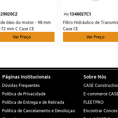
329020C2
1346027C1
PN
o de óleo do motor - 98 mm
Filtro Hidráulico de Transmi
172 mm C Case CE
Case CE
Ver Preço
Ver Preço
Páginas Institucionais
Sobre Nós
Dúvidas Frequentes
CASE Constructio
Política de Privacidade
E-commerce CAS
Política de Entrega e de Retirada
FLEETPRO
Política de Cancelamento e Devoluçao
Encontrar Conces