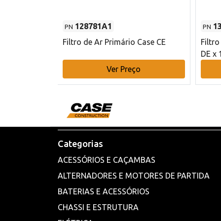
128781A1
1
PN
PN
l - 80 mm DE
Filtro de Ar Primário Case CE
Filtr
DE x 
o
Ver Preço
Categorias
ACESSÓRIOS E CAÇAMBAS
ALTERNADORES E MOTORES DE PARTIDA
BATERIAS E ACESSÓRIOS
CHASSI E ESTRUTURA