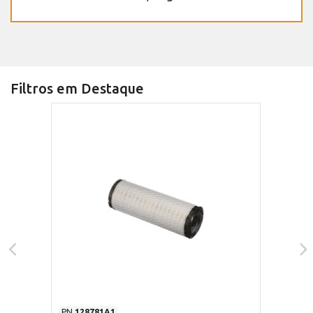
Filtros em Destaque
PN
128781A1