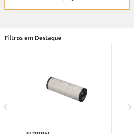
Filtros em Destaque
PN
128781A1