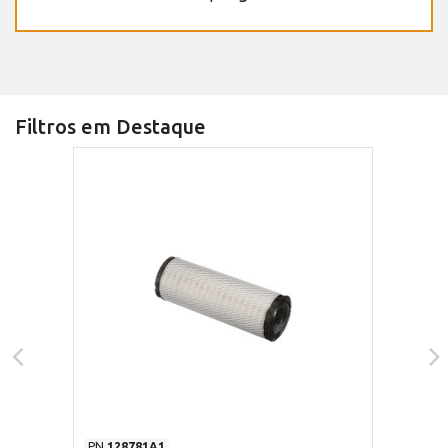
Filtros em Destaque
PN
128781A1