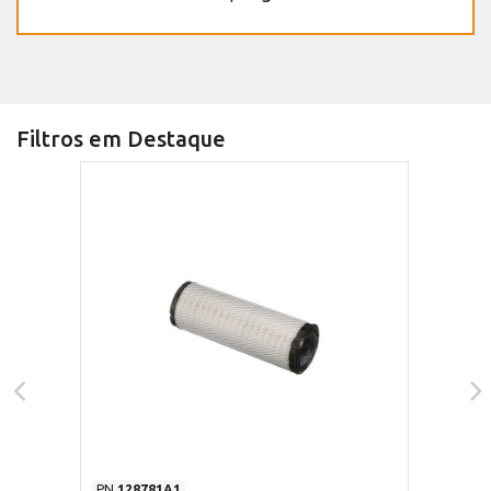
Filtros em Destaque
PN
128781A1