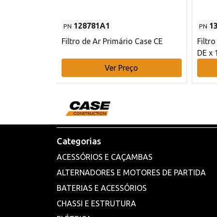
128781A1
1
PN
PN
l - 80 mm DE
Filtro de Ar Primário Case CE
Filtr
DE x 
o
Ver Preço
Categorias
ACESSÓRIOS E CAÇAMBAS
ALTERNADORES E MOTORES DE PARTIDA
BATERIAS E ACESSÓRIOS
CHASSI E ESTRUTURA