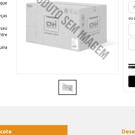
 que
eças
ou 
 seu
ntre
uina
cote
Dese