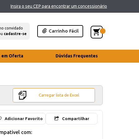
Insira o seu CEP para encontrar um concessionário
mo convidado
Carrinho Fácil
ou
cadastre-se
s em Oferta
Dúvidas Frequentes
Carregar lista de Excel
Adicionar Favorito
Compartilhar
mpativel com: