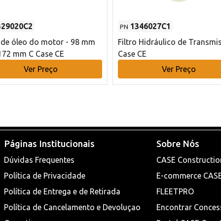
329020C2
1346027C1
PN
o de óleo do motor - 98 mm
Filtro Hidráulico de Transmi
172 mm C Case CE
Case CE
Ver Preço
Ver Preço
Páginas Institucionais
Sobre Nós
Dúvidas Frequentes
CASE Constructio
Política de Privacidade
E-commerce CAS
Política de Entrega e de Retirada
FLEETPRO
Política de Cancelamento e Devoluçao
Encontrar Conces