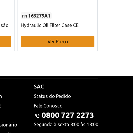
163279A1
48145970
PN
PN
ssão
Hydraulic Oil Filter Case CE
Filtro de com
x 75 mm L Ca
Ver Preço
V
SAC
n
Status do Pedido
E
Fale Conosco
0800 727 2273
Segunda à sexta 8:00 às 18:00
sionário