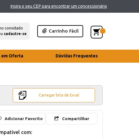
Insira o seu CEP para encontrar um concessionário
mo convidado
Carrinho Fácil
ou
cadastre-se
s em Oferta
Dúvidas Frequentes
Carregar lista de Excel
Adicionar Favorito
Compartilhar
mpativel com: