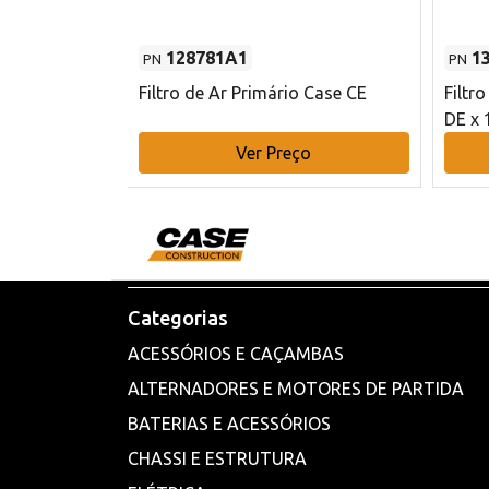
128781A1
1
PN
PN
l - 80 mm DE
Filtro de Ar Primário Case CE
Filtr
DE x 
o
Ver Preço
Categorias
ACESSÓRIOS E CAÇAMBAS
ALTERNADORES E MOTORES DE PARTIDA
BATERIAS E ACESSÓRIOS
CHASSI E ESTRUTURA