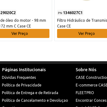
329020C2
1346027C1
PN
o de óleo do motor - 98 mm
Filtro Hidráulico de Transmi
172 mm C Case CE
Case CE
Ver Preço
Ver Preço
Páginas Institucionais
Sobre Nós
Dúvidas Frequentes
CASE Constructio
Política de Privacidade
E-commerce CAS
Política de Entrega e de Retirada
FLEETPRO
Política de Cancelamento e Devoluçao
Encontrar Conces