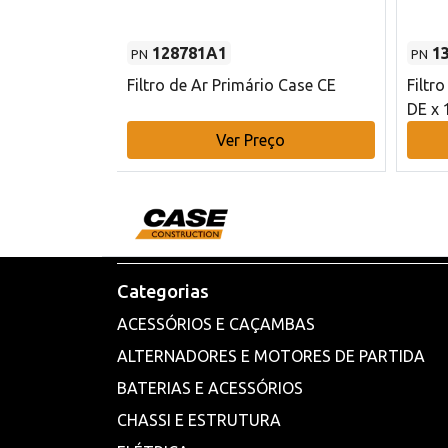
128781A1
1
PN
PN
l - 80 mm DE
Filtro de Ar Primário Case CE
Filtr
DE x 
o
Ver Preço
Categorias
ACESSÓRIOS E CAÇAMBAS
ALTERNADORES E MOTORES DE PARTIDA
BATERIAS E ACESSÓRIOS
CHASSI E ESTRUTURA