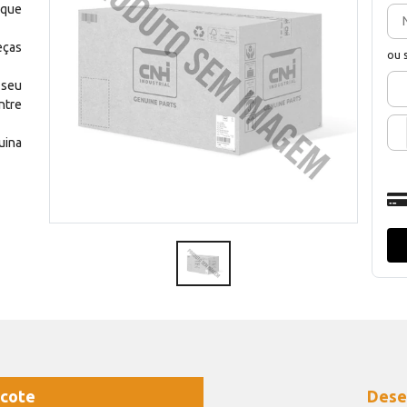
 que
eças
ou 
 seu
ntre
uina
cote
Dese