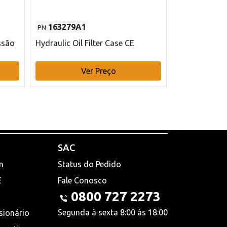
163279A1
48145970
PN
PN
ssão
Hydraulic Oil Filter Case CE
Filtro de com
x 75 mm L Ca
Ver Preço
V
SAC
n
Status do Pedido
E
Fale Conosco
0800 727 2273
Segunda à sexta 8:00 às 18:00
sionário