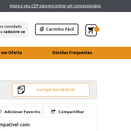
Insira o seu CEP para encontrar um concessionário
mo convidado
Carrinho Fácil
ou
cadastre-se
s em Oferta
Dúvidas Frequentes
Carregar lista de Excel
Adicionar Favorito
Compartilhar
mpativel com: