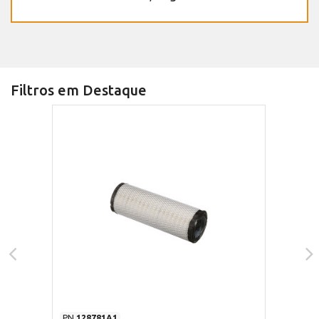
Filtros em Destaque
PN
128781A1