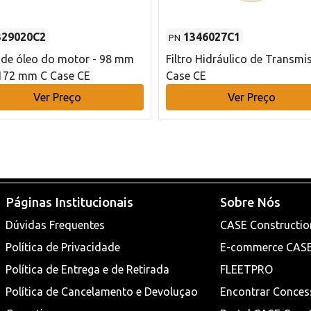
329020C2
1346027C1
PN
o de óleo do motor - 98 mm
Filtro Hidráulico de Transmi
172 mm C Case CE
Case CE
Ver Preço
Ver Preço
Páginas Institucionais
Sobre Nós
Dúvidas Frequentes
CASE Constructio
Política de Privacidade
E-commerce CAS
Política de Entrega e de Retirada
FLEETPRO
Política de Cancelamento e Devoluçao
Encontrar Conces