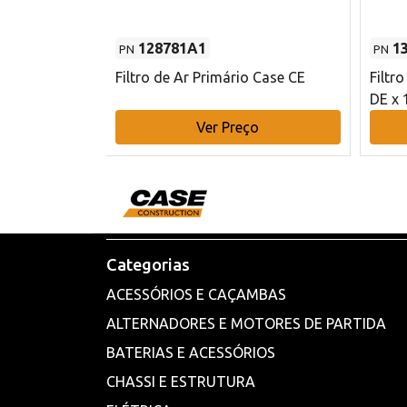
128781A1
1
PN
PN
l - 80 mm DE
Filtro de Ar Primário Case CE
Filtr
DE x 
o
Ver Preço
Categorias
ACESSÓRIOS E CAÇAMBAS
ALTERNADORES E MOTORES DE PARTIDA
BATERIAS E ACESSÓRIOS
CHASSI E ESTRUTURA