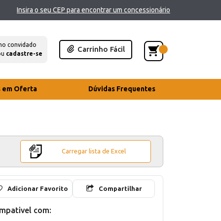
Insira o seu CEP para encontrar um concessionário
mo convidado
Carrinho Fácil
ou
cadastre-se
s em Oferta
Dúvidas Frequentes
Carregar lista de Excel
Adicionar Favorito
Compartilhar
mpativel com: