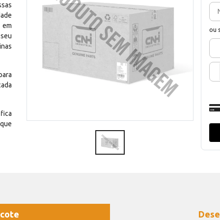
ssas
dade
e em
ou 
 seu
inas
para
cada
fica
 que
cote
Dese