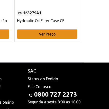
163279A1
48145970
PN
PN
ssão
Hydraulic Oil Filter Case CE
Filtro de com
x 75 mm L Ca
Ver Preço
V
SAC
n
Status do Pedido
E
Fale Conosco
0800 727 2273
Segunda à sexta 8:00 às 18:00
sionário