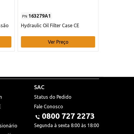
163279A1
48145970
PN
PN
ssão
Hydraulic Oil Filter Case CE
Filtro de com
x 75 mm L Ca
Ver Preço
V
SAC
n
Status do Pedido
E
Fale Conosco
0800 727 2273
Segunda à sexta 8:00 às 18:00
sionário