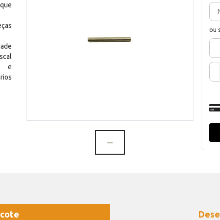
 que
eças
ou 
dade
scal
os e
rios
cote
Dese