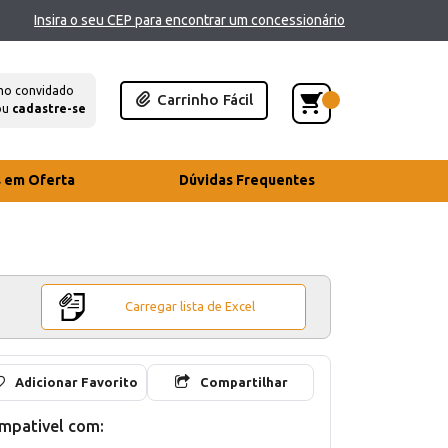
Insira o seu CEP para encontrar um concessionário
mo convidado
Carrinho Fácil
ou
cadastre-se
s em Oferta
Dúvidas Frequentes
Carregar lista de Excel
Adicionar Favorito
Compartilhar
mpativel com: