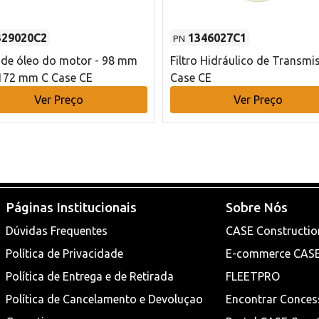
329020C2
1346027C1
PN
o de óleo do motor - 98 mm
Filtro Hidráulico de Transmi
172 mm C Case CE
Case CE
Ver Preço
Ver Preço
Páginas Institucionais
Sobre Nós
Dúvidas Frequentes
CASE Constructio
Política de Privacidade
E-commerce CAS
Política de Entrega e de Retirada
FLEETPRO
Política de Cancelamento e Devoluçao
Encontrar Conces