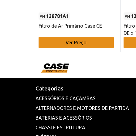
128781A1
1
PN
PN
l - 80 mm DE
Filtro de Ar Primário Case CE
Filtr
DE x 
o
Ver Preço
Categorias
ACESSÓRIOS E CAÇAMBAS
ALTERNADORES E MOTORES DE PARTIDA
BATERIAS E ACESSÓRIOS
CHASSI E ESTRUTURA