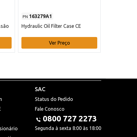
163279A1
48145970
PN
PN
ssão
Hydraulic Oil Filter Case CE
Filtro de com
x 75 mm L Ca
Ver Preço
V
SAC
n
Status do Pedido
E
Fale Conosco
0800 727 2273
Segunda à sexta 8:00 às 18:00
sionário