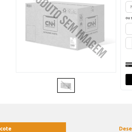
ou 
cote
Dese