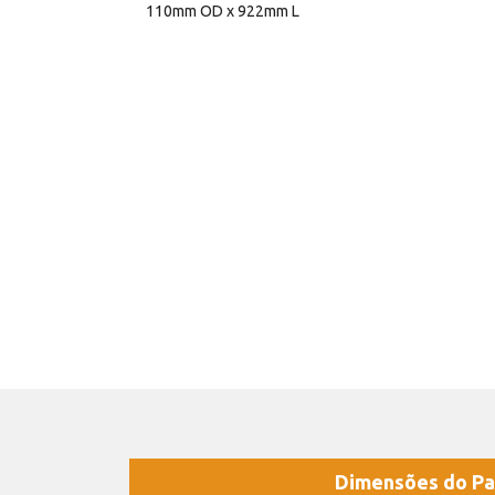
110mm OD x 922mm L
Dimensões do Pa