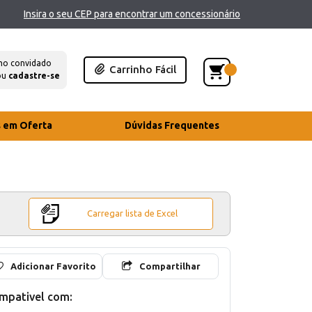
Insira o seu CEP para encontrar um concessionário
mo convidado
Carrinho Fácil
ou
cadastre-se
s em Oferta
Dúvidas Frequentes
Carregar lista de Excel
Adicionar Favorito
Compartilhar
mpativel com: