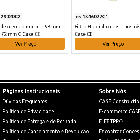
329020C2
1346027C1
PN
o de óleo do motor - 98 mm
Filtro Hidráulico de Transmi
172 mm C Case CE
Case CE
Ver Preço
Ver Preço
Páginas Institucionais
Sobre Nós
Dúvidas Frequentes
CASE Constructio
Política de Privacidade
E-commerce CAS
Política de Entrega e de Retirada
FLEETPRO
Política de Cancelamento e Devoluçao
Encontrar Conces