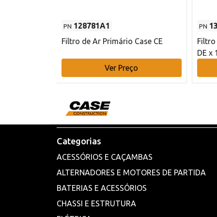
128781A1
1
PN
PN
l - 80 mm DE
Filtro de Ar Primário Case CE
Filtr
DE x 
o
Ver Preço
Categorias
ACESSÓRIOS E CAÇAMBAS
ALTERNADORES E MOTORES DE PARTIDA
BATERIAS E ACESSÓRIOS
CHASSI E ESTRUTURA