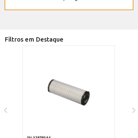
Filtros em Destaque
PN
128781A1