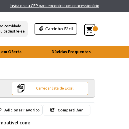
Insira o seu CEP para encontrar um concessionário
mo convidado
Carrinho Fácil
ou
cadastre-se
s em Oferta
Dúvidas Frequentes
Carregar lista de Excel
Adicionar Favorito
Compartilhar
mpativel com: