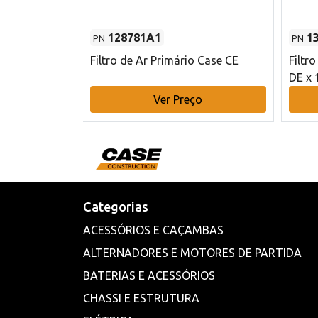
128781A1
1
PN
PN
l - 80 mm DE
Filtro de Ar Primário Case CE
Filtr
DE x 
o
Ver Preço
Categorias
ACESSÓRIOS E CAÇAMBAS
ALTERNADORES E MOTORES DE PARTIDA
BATERIAS E ACESSÓRIOS
CHASSI E ESTRUTURA