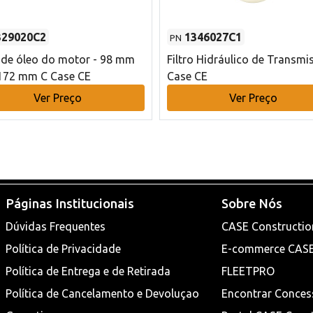
329020C2
1346027C1
PN
o de óleo do motor - 98 mm
Filtro Hidráulico de Transmi
172 mm C Case CE
Case CE
Ver Preço
Ver Preço
Páginas Institucionais
Sobre Nós
Dúvidas Frequentes
CASE Constructio
Política de Privacidade
E-commerce CAS
Política de Entrega e de Retirada
FLEETPRO
Política de Cancelamento e Devoluçao
Encontrar Conces