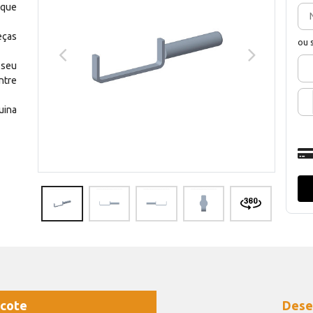
 que
eças
ou 
 seu
ntre
uina
cote
Dese