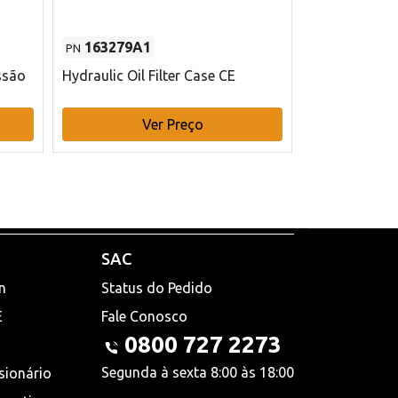
163279A1
48145970
PN
PN
ssão
Hydraulic Oil Filter Case CE
Filtro de com
x 75 mm L Ca
Ver Preço
V
SAC
n
Status do Pedido
E
Fale Conosco
0800 727 2273
Segunda à sexta 8:00 às 18:00
sionário