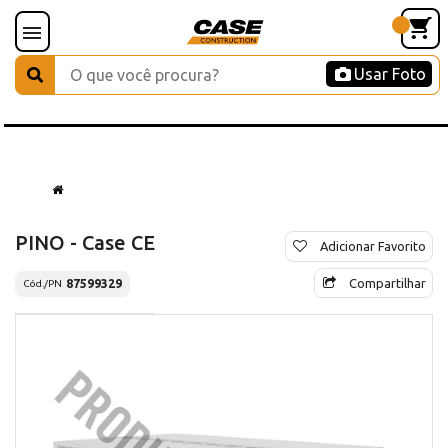
Usar Foto
PINO - Case CE
Adicionar Favorito
Compartilhar
87599329
Cód./PN