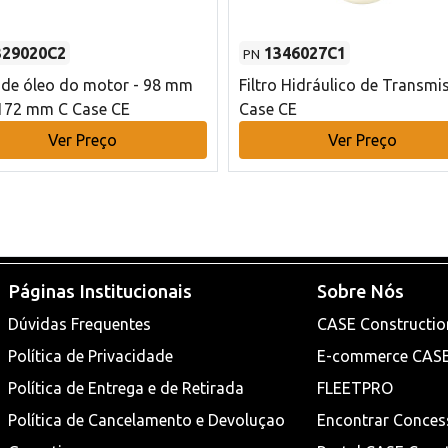
329020C2
1346027C1
PN
o de óleo do motor - 98 mm
Filtro Hidráulico de Transmi
172 mm C Case CE
Case CE
Ver Preço
Ver Preço
Páginas Institucionais
Sobre Nós
Dúvidas Frequentes
CASE Constructio
Política de Privacidade
E-commerce CAS
Política de Entrega e de Retirada
FLEETPRO
Política de Cancelamento e Devoluçao
Encontrar Conces