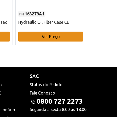
163279A1
48145970
PN
PN
ssão
Hydraulic Oil Filter Case CE
Filtro de com
x 75 mm L Ca
Ver Preço
V
SAC
n
Status do Pedido
E
Fale Conosco
0800 727 2273
Segunda à sexta 8:00 às 18:00
sionário