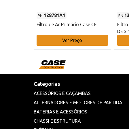
128781A1
1
PN
PN
l - 80 mm DE
Filtro de Ar Primário Case CE
Filtr
DE x 
o
Ver Preço
Categorias
ACESSÓRIOS E CAÇAMBAS
ALTERNADORES E MOTORES DE PARTIDA
BATERIAS E ACESSÓRIOS
CHASSI E ESTRUTURA