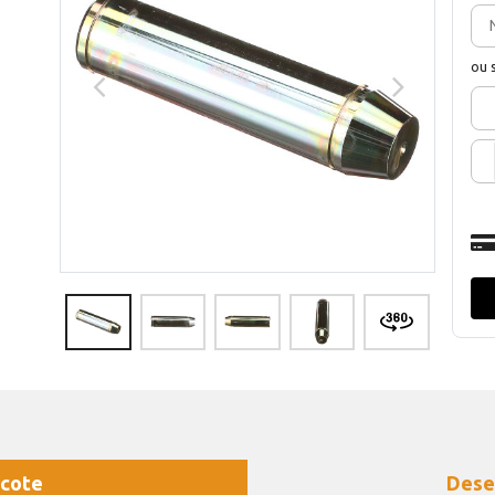
ou 
cote
Dese