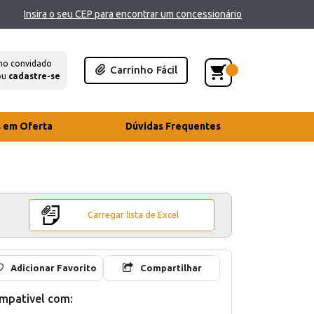
Insira o seu CEP para encontrar um concessionário
mo convidado
Carrinho Fácil
ou
cadastre-se
s em Oferta
Dúvidas Frequentes
Carregar lista de Excel
Adicionar Favorito
Compartilhar
mpativel com: