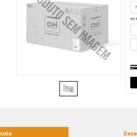
ou 
cote
Dese