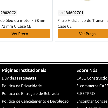
329020C2
1346027C1
PN
o de óleo do motor - 98 mm
Filtro Hidráulico de Transmi
172 mm C Case CE
Case CE
Ver Preço
Ver Preço
Páginas Institucionais
Sobre Nós
Dúvidas Frequentes
CASE Constructio
Política de Privacidade
E-commerce CAS
Política de Entrega e de Retirada
FLEETPRO
Política de Cancelamento e Devoluçao
Encontrar Conces