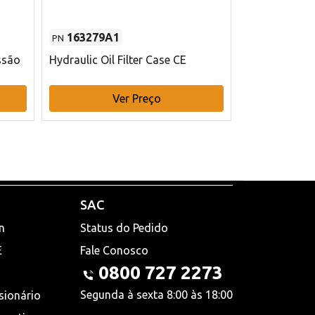
163279A1
48145970
PN
PN
ssão
Hydraulic Oil Filter Case CE
Filtro de com
x 75 mm L Ca
Ver Preço
V
SAC
n
Status do Pedido
E
Fale Conosco
0800 727 2273
Segunda à sexta 8:00 às 18:00
sionário