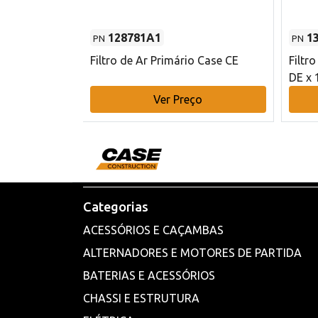
128781A1
1
PN
PN
l - 80 mm DE
Filtro de Ar Primário Case CE
Filtr
DE x 
o
Ver Preço
Categorias
ACESSÓRIOS E CAÇAMBAS
ALTERNADORES E MOTORES DE PARTIDA
BATERIAS E ACESSÓRIOS
CHASSI E ESTRUTURA