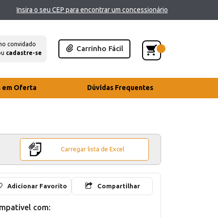
Insira o seu CEP para encontrar um concessionário
mo convidado
Carrinho Fácil
ou
cadastre-se
s em Oferta
Dúvidas Frequentes
Carregar lista de Excel
Adicionar Favorito
Compartilhar
mpativel com: