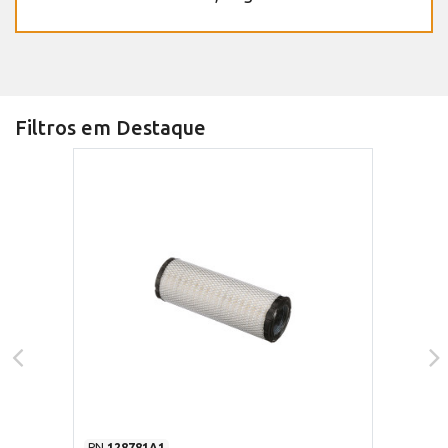
Filtros em Destaque
PN
128781A1