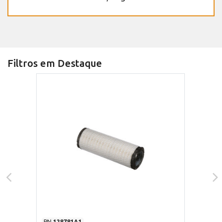
Filtros em Destaque
PN
128781A1