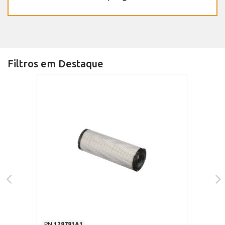
Filtros em Destaque
PN
128781A1