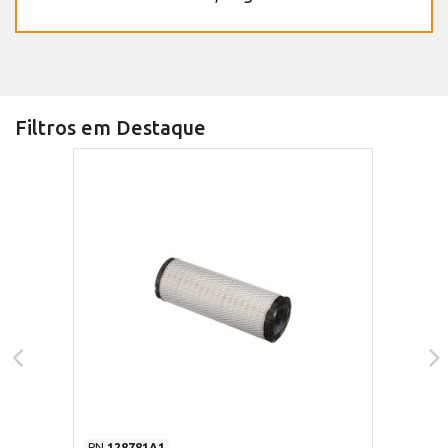
Filtros em Destaque
PN
128781A1