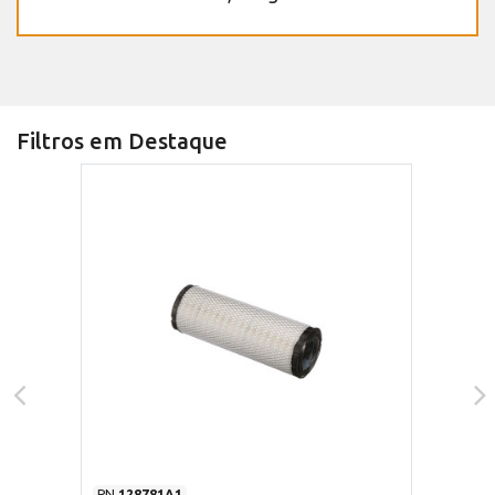
Filtros em Destaque
PN
128781A1