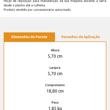
Peças de reposição para manutenção dá sua máquina durante a safra
desde o plantio até a colheita.
Produto vendido por concessionário autorizado.
Dimensões do Pacote
Desenhos da Aplicação
Altura
5,70 cm
Largura
5,70 cm
Comprimento
18,80 cm
Peso
1,85 kg