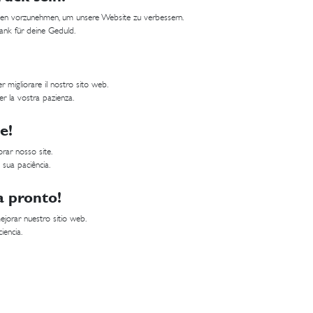
ungen vorzunehmen, um unsere Website zu verbessern.
Dank für deine Geduld.
 migliorare il nostro sito web.
er la vostra pazienza.
e!
rar nosso site.
 sua paciência.
a pronto!
jorar nuestro sitio web.
iencia.