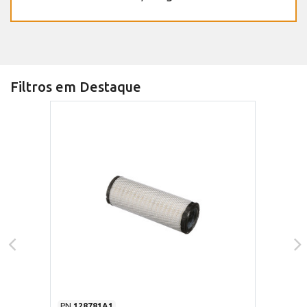
Filtros em Destaque
PN
128781A1