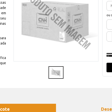
ssas
dade
e em
ou 
 seu
inas
para
cada
fica
 que
cote
Dese