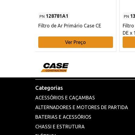
128781A1
1
PN
PN
l - 80 mm DE
Filtro de Ar Primário Case CE
Filtr
DE x 
o
Ver Preço
Categorias
ACESSÓRIOS E CAÇAMBAS
ALTERNADORES E MOTORES DE PARTIDA
BATERIAS E ACESSÓRIOS
CHASSI E ESTRUTURA