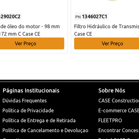
329020C2
1346027C1
PN
o de óleo do motor - 98 mm
Filtro Hidráulico de Transmi
172 mm C Case CE
Case CE
Ver Preço
Ver Preço
Páginas Institucionais
Sobre Nós
Dúvidas Frequentes
CASE Constructio
Política de Privacidade
E-commerce CAS
Política de Entrega e de Retirada
FLEETPRO
Política de Cancelamento e Devoluçao
Encontrar Conces