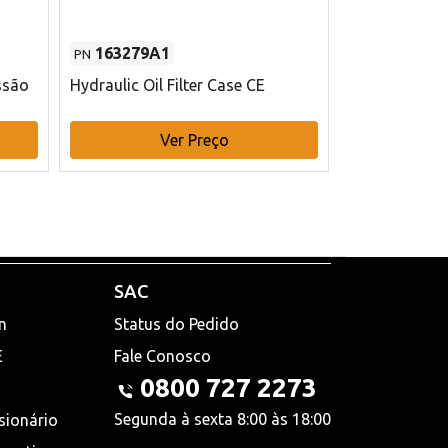
163279A1
48145970
PN
PN
ssão
Hydraulic Oil Filter Case CE
Filtro de com
x 75 mm L Ca
Ver Preço
V
SAC
n
Status do Pedido
E
Fale Conosco
0800 727 2273
Segunda à sexta 8:00 às 18:00
sionário