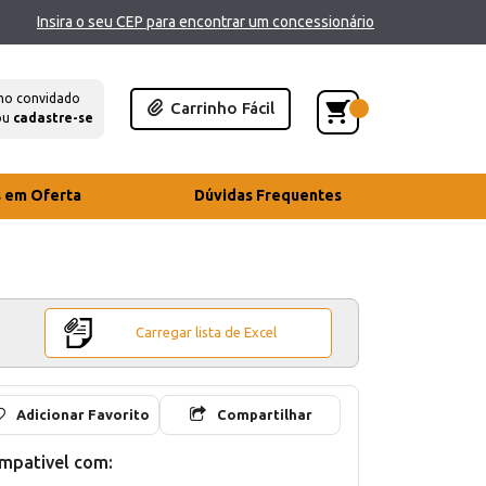
Insira o seu CEP para encontrar um concessionário
mo convidado
Carrinho Fácil
ou
cadastre-se
s em Oferta
Dúvidas Frequentes
Carregar lista de Excel
Adicionar Favorito
Compartilhar
mpativel com: