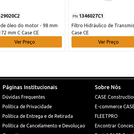
329020C2
1346027C1
PN
o de óleo do motor - 98 mm
Filtro Hidráulico de Transmi
172 mm C Case CE
Case CE
Ver Preço
Ver Preço
Páginas Institucionais
Sobre Nós
Dúvidas Frequentes
CASE Constructio
Política de Privacidade
E-commerce CAS
Política de Entrega e de Retirada
FLEETPRO
Política de Cancelamento e Devoluçao
Encontrar Conces