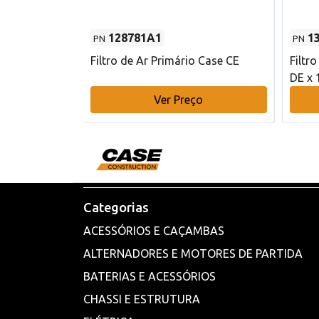
128781A1
1
PN
PN
l - 80 mm DE
Filtro de Ar Primário Case CE
Filtr
DE x 
o
Ver Preço
Categorias
ACESSÓRIOS E CAÇAMBAS
ALTERNADORES E MOTORES DE PARTIDA
BATERIAS E ACESSÓRIOS
CHASSI E ESTRUTURA