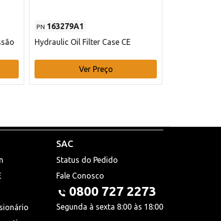
163279A1
48145970
PN
PN
ssão
Hydraulic Oil Filter Case CE
Filtro de com
x 75 mm L Ca
Ver Preço
V
SAC
n
Status do Pedido
E
Fale Conosco
0800 727 2273
Segunda à sexta 8:00 às 18:00
sionário