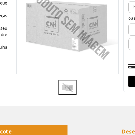
 que
eças
ou 
 seu
ntre
uina
cote
Dese