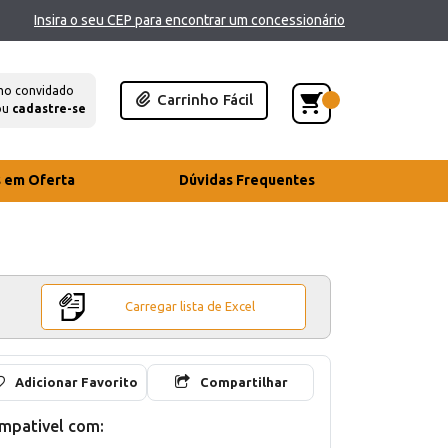
Insira o seu CEP para encontrar um concessionário
mo convidado
Carrinho Fácil
ou
cadastre-se
s em Oferta
Dúvidas Frequentes
Carregar lista de Excel
Adicionar Favorito
Compartilhar
mpativel com: