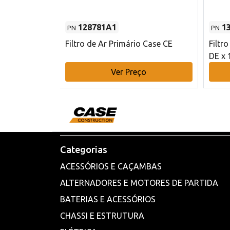
128781A1
1
PN
PN
l - 80 mm DE
Filtro de Ar Primário Case CE
Filtr
DE x 
o
Ver Preço
Categorias
ACESSÓRIOS E CAÇAMBAS
ALTERNADORES E MOTORES DE PARTIDA
BATERIAS E ACESSÓRIOS
CHASSI E ESTRUTURA