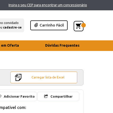
Insira o seu CEP para encontrar um concessionário
mo convidado
Carrinho Fácil
ou
cadastre-se
s em Oferta
Dúvidas Frequentes
Carregar lista de Excel
Adicionar Favorito
Compartilhar
mpativel com: