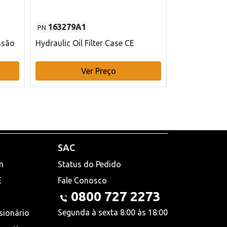
163279A1
48145970
PN
PN
ssão
Hydraulic Oil Filter Case CE
Filtro de com
x 75 mm L Ca
Ver Preço
V
SAC
n
Status do Pedido
E
Fale Conosco
0800 727 2273
Segunda à sexta 8:00 às 18:00
sionário