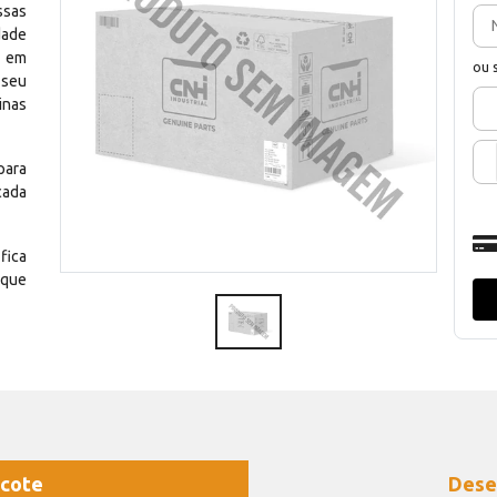
ssas
dade
e em
ou 
 seu
inas
para
cada
fica
 que
cote
Dese