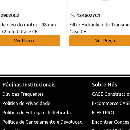
329020C2
1346027C1
PN
o de óleo do motor - 98 mm
Filtro Hidráulico de Transmi
172 mm C Case CE
Case CE
Ver Preço
Ver Preço
Páginas Institucionais
Sobre Nós
Dúvidas Frequentes
CASE Constructio
Política de Privacidade
E-commerce CAS
Política de Entrega e de Retirada
FLEETPRO
Política de Cancelamento e Devoluçao
Encontrar Conces