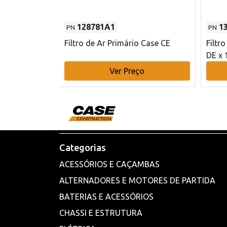
128781A1
1
PN
PN
l - 80 mm DE
Filtro de Ar Primário Case CE
Filtr
DE x 
o
Ver Preço
Categorias
ACESSÓRIOS E CAÇAMBAS
ALTERNADORES E MOTORES DE PARTIDA
BATERIAS E ACESSÓRIOS
CHASSI E ESTRUTURA