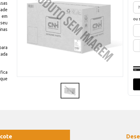
ssas
dade
e em
ou 
 seu
inas
para
cada
fica
 que
cote
Dese