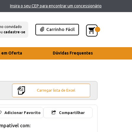
Insira o seu CEP para encontrar um concessionário
mo convidado
Carrinho Fácil
ou
cadastre-se
s em Oferta
Dúvidas Frequentes
Carregar lista de Excel
Adicionar Favorito
Compartilhar
mpativel com: