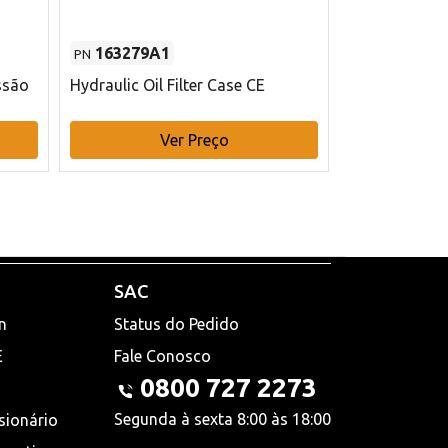
163279A1
48145970
PN
PN
ssão
Hydraulic Oil Filter Case CE
Filtro de com
x 75 mm L Ca
Ver Preço
V
SAC
n
Status do Pedido
E
Fale Conosco
0800 727 2273
Segunda à sexta 8:00 às 18:00
sionário