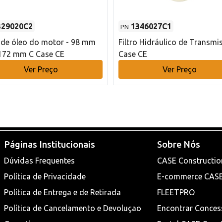
329020C2
1346027C1
PN
o de óleo do motor - 98 mm
Filtro Hidráulico de Transmi
172 mm C Case CE
Case CE
Ver Preço
Ver Preço
Páginas Institucionais
Sobre Nós
Dúvidas Frequentes
CASE Constructio
Política de Privacidade
E-commerce CAS
Política de Entrega e de Retirada
FLEETPRO
Política de Cancelamento e Devoluçao
Encontrar Conces