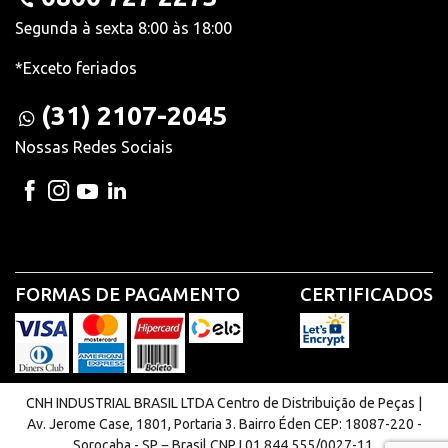
Segunda à sexta 8:00 às 18:00
*Exceto feriados
(31) 2107-2045
Nossas Redes Sociais
FORMAS DE PAGAMENTO
CERTIFICADOS
CNH INDUSTRIAL BRASIL LTDA Centro de Distribuição de Peças |
Av. Jerome Case, 1801, Portaria 3. Bairro Éden CEP: 18087-220 -
Sorocaba - SP − Brasil CNPJ 01.844.555/0027-11.