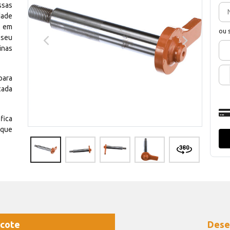
ssas
dade
e em
ou 
 seu
inas
para
cada
fica
 que
cote
Dese