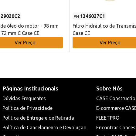
329020C2
1346027C1
PN
o de óleo do motor - 98 mm
Filtro Hidráulico de Transmi
172 mm C Case CE
Case CE
Ver Preço
Ver Preço
Páginas Institucionais
Sobre Nós
Dúvidas Frequentes
CASE Constructio
Política de Privacidade
E-commerce CAS
Política de Entrega e de Retirada
FLEETPRO
Política de Cancelamento e Devoluçao
Encontrar Conces