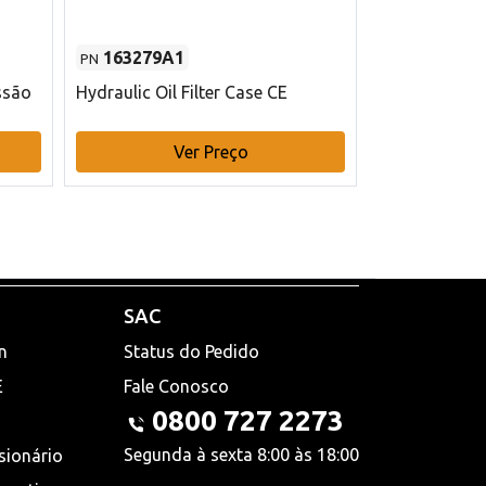
163279A1
48145970
PN
PN
ssão
Hydraulic Oil Filter Case CE
Filtro de com
x 75 mm L Ca
Ver Preço
V
SAC
n
Status do Pedido
E
Fale Conosco
0800 727 2273
Segunda à sexta 8:00 às 18:00
sionário