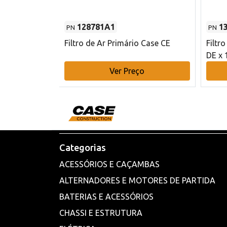
128781A1
1
PN
PN
l - 80 mm DE
Filtro de Ar Primário Case CE
Filtr
DE x 
o
Ver Preço
Categorias
ACESSÓRIOS E CAÇAMBAS
ALTERNADORES E MOTORES DE PARTIDA
BATERIAS E ACESSÓRIOS
CHASSI E ESTRUTURA