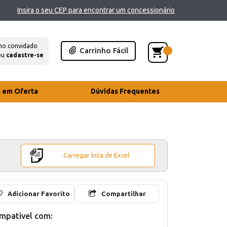
Insira o seu CEP para encontrar um concessionário
mo convidado
Carrinho Fácil
ou
cadastre-se
s em Oferta
Dúvidas Frequentes
Carregar lista de Excel
Adicionar Favorito
Compartilhar
mpativel com: