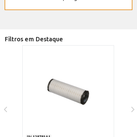
Filtros em Destaque
PN
128781A1