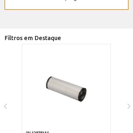
Filtros em Destaque
PN
128781A1