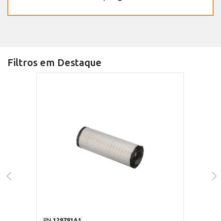
Filtros em Destaque
PN
128781A1